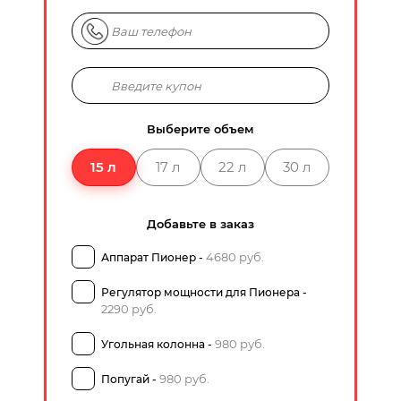
Выберите объем
15 л
17 л
22 л
30 л
Добавьте в заказ
4680 руб.
Аппарат Пионер -
Регулятор мощности для Пионера -
2290 руб.
980 руб.
Угольная колонна -
980 руб.
Попугай -